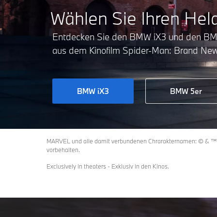
Wählen Sie Ihren Hel
Entdecken Sie den BMW iX3 und den B
aus dem Kinofilm Spider-Man: Brand Ne
BMW iX3
BMW 5er
MARVEL und alle damit verbundenen Chrarakternamen: © & ™ 20
vorbehalten.
Exclusively in theaters - Exklusiv in den Kinos.