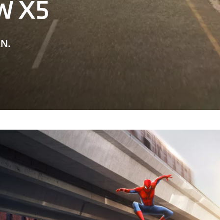
W X5
N.