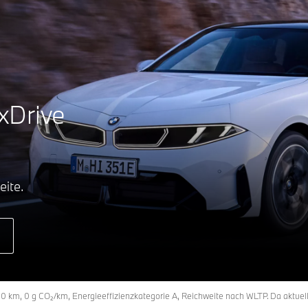
xDrive
eite.
00 km, 0 g CO₂/km, Energieeffizienzkategorie A, Reichweite nach WLTP. Da aktuel