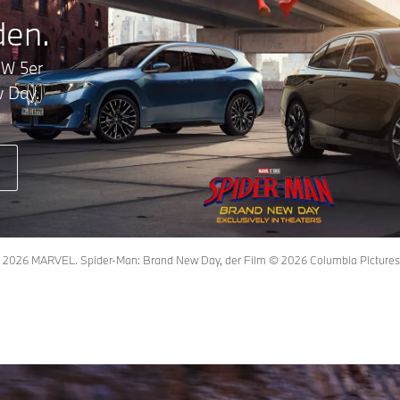
den.
MW 5er
w Day.
26 MARVEL. Spider-Man: Brand New Day, der Film © 2026 Columbia Pictures Indu