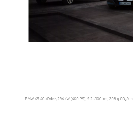
BMW X5 40 xDrive, 294 kW (400 PS), 9.2 l/100 km, 208 g CO₂/km,