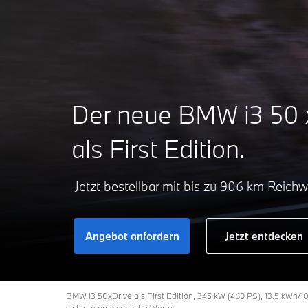
Der neue BMW i3 50 
als First Edition.
Jetzt bestellbar mit bis zu 906 km Reichw
Angebot anfordern
Jetzt entdecken
BMW i3 50xDrive als First Edition, 345 kW (469 PS), 13.5 kWh/1