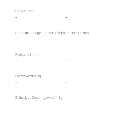
Höhe in mm
-
-
Breite mit Spiegel (Fahrer- / Beifahrerseite) in mm
-
-
Radstand in mm
-
-
Leergewicht in kg
-
-
Zulässiges Gesamtgewicht in kg
-
-