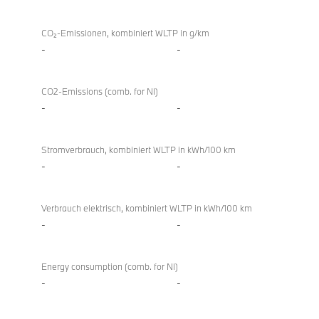
CO₂-Emissionen, kombiniert WLTP in g/km
-
-
CO2-Emissions (comb. for NI)
-
-
Stromverbrauch, kombiniert WLTP in kWh/100 km
-
-
Verbrauch elektrisch, kombiniert WLTP in kWh/100 km
-
-
Energy consumption (comb. for NI)
-
-