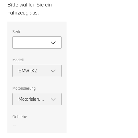
Bitte wählen Sie ein
Fahrzeug aus.
Bitte
Serie
wählen
Sie
i
ein
Fahrzeug
aus.
Modell
BMW iX2
Motorisierung
Motorisierung
auswählen
Getriebe
--