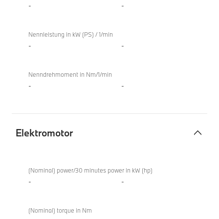
-
-
Nennleistung in kW (PS) / 1/min
-
-
Nenndrehmoment in Nm/1/min
-
-
Elektromotor
Elektromotor
(Nominal) power/30 minutes power in kW (hp)
-
-
(Nominal) torque in Nm