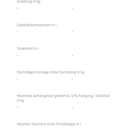
Zuladung in kg
-
-
Gepäckraumvolumen in l
-
-
Tankinhalt in l
-
-
Dachträgermontage ohne Dachreling in kg
-
-
Maximale Anhängelast gebremst, 12% Steigung / Stützlast
in kg
-
-
Volumen Staufach unter Frontklappe in l