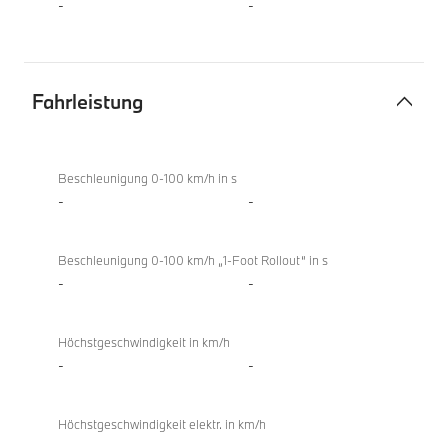
-
-
Fahrleistung
Fahrleistung
Beschleunigung 0-100 km/h in s
-
-
Beschleunigung 0-100 km/h „1-Foot Rollout“ in s
-
-
Höchstgeschwindigkeit in km/h
-
-
Höchstgeschwindigkeit elektr. in km/h
-
-