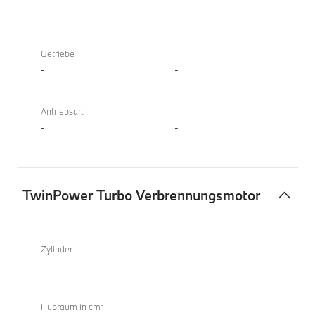
-
-
Getriebe
-
-
Antriebsart
-
-
TwinPower Turbo Verbrennungsmotor
TwinPower
Turbo
Zylinder
Verbrennungsmotor
-
-
Hubraum in cm³