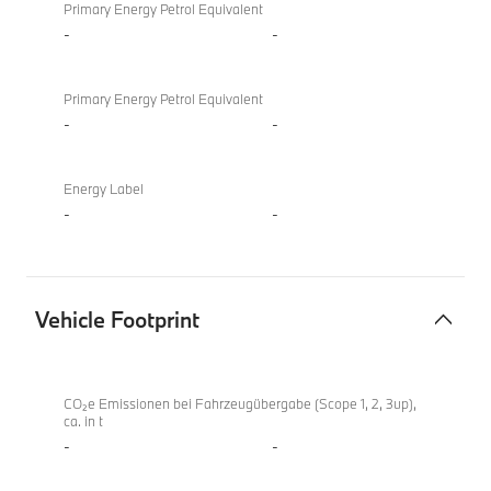
Primary Energy Petrol Equivalent
-
-
Primary Energy Petrol Equivalent
-
-
Energy Label
-
-
Vehicle Footprint
Vehicle
Footprint
CO₂e Emissionen bei Fahrzeugübergabe (Scope 1, 2, 3up),
ca. in t
-
-