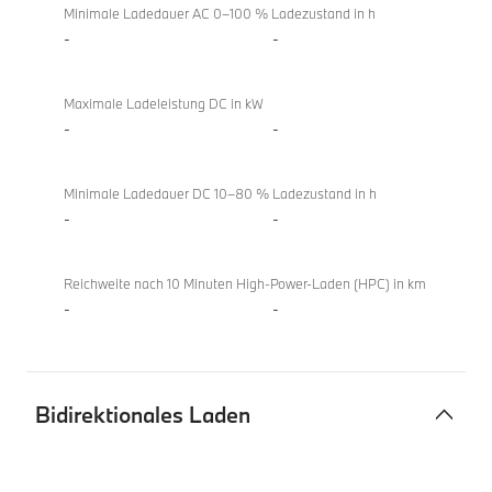
Minimale Ladedauer AC 0–100 % Ladezustand in h
-
-
Maximale Ladeleistung DC in kW
-
-
Minimale Ladedauer DC 10–80 % Ladezustand in h
-
-
Reichweite nach 10 Minuten High-Power-Laden (HPC) in km
-
-
Bidirektionales Laden
Bidirektionales