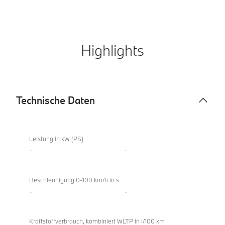
Highlights
Technische Daten
Technische
Daten
Leistung in kW (PS)
-
-
Beschleunigung 0-100 km/h in s
-
-
Kraftstoffverbrauch, kombiniert WLTP in l/100 km