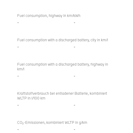
Fuel consumption, highway in km/kWh
-
-
Fuel consumption with a discharged battery, city in km/l
-
-
Fuel consumption with a discharged battery, highway in
km/l
-
-
Kraftstoffverbrauch bei entladener Batterie, kombiniert
WLTP in l/100 km
-
-
CO₂-Emissionen, kombiniert WLTP in g/km
-
-