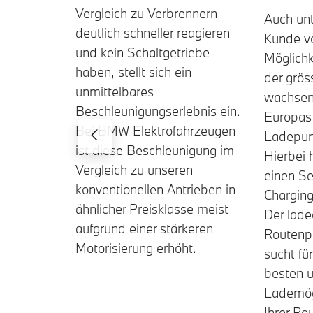
Vergleich zu Verbrennern
Auch unt
deutlich schneller reagieren
Kunde v
und kein Schaltgetriebe
Möglichke
haben, stellt sich ein
der grös
unmittelbares
wachsen
Beschleunigungserlebnis ein.
Europas
Bei BMW Elektrofahrzeugen
Ladepunk
ist diese Beschleunigung im
Hierbei 
Vergleich zu unseren
einen Se
konventionellen Antrieben in
Chargin
ähnlicher Preisklasse meist
Der lade
aufgrund einer stärkeren
Routenp
Motorisierung erhöht.
sucht fü
besten u
Lademög
Ihrer Ro