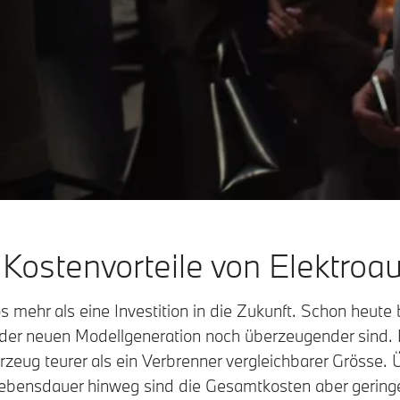
 Kostenvorteile von Elektroau
 mehr als eine Investition in die Zukunft. Schon heute bi
 jeder neuen Modellgeneration noch überzeugender sind. 
ahrzeug teurer als ein Verbrenner vergleichbarer Grösse.
ebensdauer hinweg sind die Gesamtkosten aber geringe