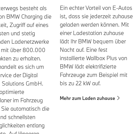
Ein echter Vorteil von E-Autos
erwegs besteht als
ist, dass sie jederzeit zuhause
on BMW Charging die
geladen werden können. Mit
it, Zugriff auf eines
einer Ladestation zuhause
sten und stetig
lädt Ihr BMW bequem über
den Ladenetzwerke
Nacht auf. Eine fest
 mit über 800.000
installierte Wallbox Plus von
ten zu erhalten.
BMW lädt elektrifizierte
handelt es sich um
Fahrzeuge zum Beispiel mit
rvice der Digital
bis zu 22 kW auf.
g Solutions GmbH.
optimierte
Mehr zum Laden zuhause
laner im Fahrzeug
r Sie automatisch die
nd schnellsten
lichkeiten entlang
ute. Auf längeren