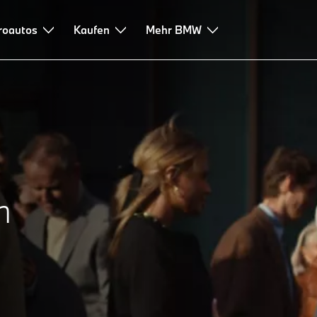
roautos
Kaufen
Mehr BMW
n