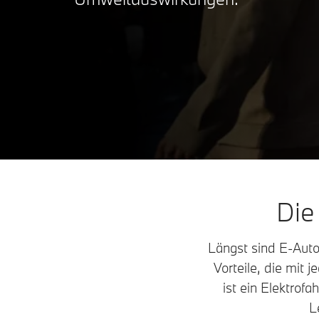
Die
Längst sind E-Autos
Vorteile, die mit
ist ein Elektrof
L