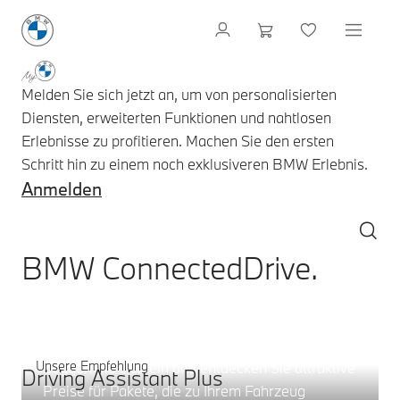
Melden Sie sich jetzt an, um von personalisierten
Diensten, erweiterten Funktionen und nahtlosen
Erlebnisse zu profitieren. Machen Sie den ersten
Schritt hin zu einem noch exklusiveren BMW Erlebnis.
Anmelden
BMW ConnectedDrive.
Serviceangebot – bitte wählen Si
Digitale Pakete.
Unsere Empfehlung
Loggen Sie sich ein und entdecken Sie attraktive
Driving Assistant Plus
Preise für Pakete, die zu Ihrem Fahrzeug