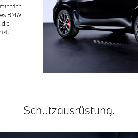
otection
eines BMW
 die
ist.
Schutzausrüstung.