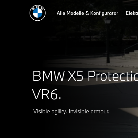
Highlights
Protection-Konzept
Alle Modelle & Konfigurator
Schutzausrüstung
Zubehör
Elekt
BMW X5 Protecti
VR6.
Visible agility. Invisible armour.