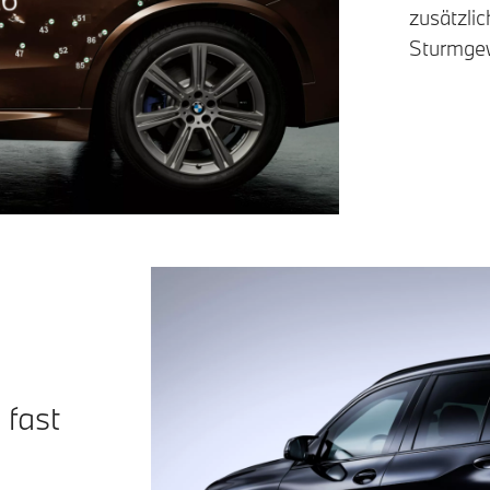
zusätzli
Sturmgew
 fast