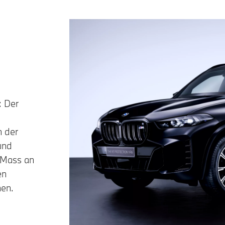
: Der
n der
und
s Mass an
en
nen.