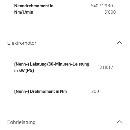
Nenndrehmoment in
540 / 1’980 -
Nm/1/min
5’000
Elektromotor
(Nenn-) Leistung/30-Minuten-Leistung
13 (18) / -
in kW (PS)
(Nenn-) Drehmoment in Nm
200
Fahrleistung