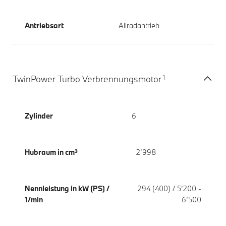
Antriebsart
Allradantrieb
1
TwinPower Turbo Verbrennungsmotor
Zylinder
6
Hubraum in cm³
2’998
Nennleistung in kW (PS) /
294 (400) / 5’200 -
1/min
6’500