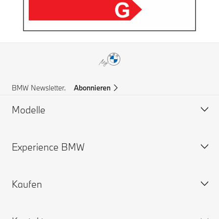
BMW Newsletter.
Abonnieren
Modelle
Experience BMW
BMW X Modelle
BMW 8er
Kaufen
BMW 7er
Karriere
BMW 5er
BMW Group