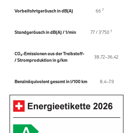
7
Vorbeifahrtgeräusch in dB(A)
66
7
Standgeräusch in dB(A) / 1/min
77 / 3’750
CO₂-Emissionen aus der Treibstoff-
38.72–36.42
/ Stromproduktion in g/km
Benzinäquivalent gesamt in l/100 km
8.4–7.9