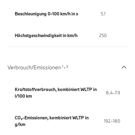
Beschleunigung 0-100 km/h in s
5.1
Höchstgeschwindigkeit in km/h
250
1
3
Verbrauch/Emissionen
,
Kraftstoffverbrauch, kombiniert WLTP in
8.4–7.9
l/100 km
CO₂-Emissionen, kombiniert WLTP in
192–180
g/km