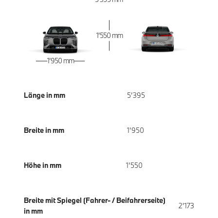
1’550 mm
1’950 mm
Länge in mm
5’395
Breite in mm
1’950
Höhe in mm
1’550
Breite mit Spiegel (Fahrer- / Beifahrerseite)
2’173
in mm