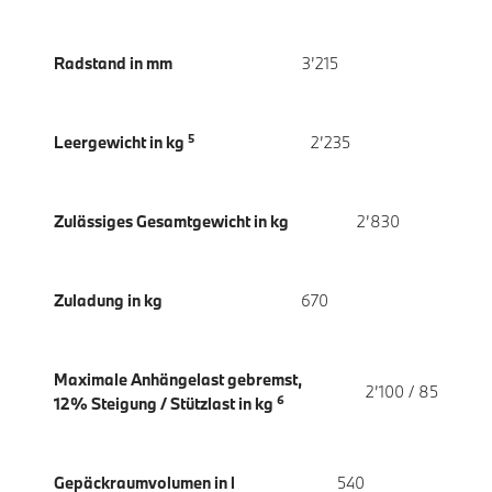
Radstand in mm
3’215
5
Leergewicht in kg
2’235
Zulässiges Gesamtgewicht in kg
2’830
Zuladung in kg
670
Maximale Anhängelast gebremst,
2’100 / 85
6
12% Steigung / Stützlast in kg
Gepäckraumvolumen in l
540