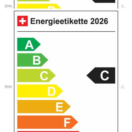
BMW i7 50 xDrive, 335 kW (455 PS), 21.8 kWh/100 km, 0 g CO₂/km, Kat. C.
BMW i7 60 xDrive, 400 kW (544 PS), 21.9 kWh/100 km, 0 g CO₂/km, Kat. C.