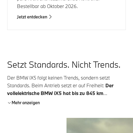
Bestellbar ab Oktober 2026.
Jetzt entdecken
Setzt Standards. Nicht Trends.
Der
BMW iX5
folgt keinen Trends, sondern setzt
Standards. Beim Antrieb setzt er auf Freiheit:
Der
vollelektrische
BMW iX5
hat bis zu
845 km
Reichweite (WLTP)
¹, ².
Mehr anzeigen
Im Design geht der
BMW iX5
neue Wege und ist doch
typisch X in seinen Formen. Sein monolithisches
Exterieur strahlt überzeugende Präsenz in jeder