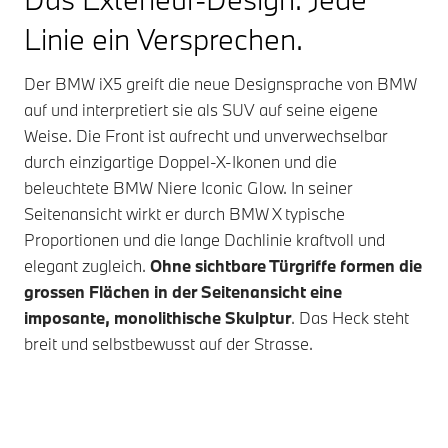
Linie ein Versprechen.
Umfangreiche Assistenten, Kameras und Sensoren
machen jede Fahrt angenehmer und sicherer. Mit BMW
Der
BMW iX5
greift die neue Designsprache von BMW
Symbiotic Drive setzt BMW neue Massstäbe im
auf und interpretiert sie als SUV auf seine eigene
Zusammenspiel zwischen Fahrer und Fahrzeug.
Mit
Weise. Die Front ist aufrecht und unverwechselbar
intelligenter KI‑Unterstützung arbeiten
durch einzigartige Doppel-X-Ikonen und die
Assistenzsysteme harmonisch mit
, ohne die Kontrolle
beleuchtete BMW Niere Iconic Glow. In seiner
zu übernehmen – für mehr Sicherheit, Komfort und
Seitenansicht wirkt er durch BMW X typische
Freude am Fahren. So sind Sie auf langen und kurzen
Proportionen und die lange Dachlinie kraftvoll und
Fahrten, auch bei viel Verkehr, entspannter unterwegs.⁴
elegant zugleich.
Ohne sichtbare Türgriffe formen die
grossen Flächen in der Seitenansicht eine
imposante, monolithische Skulptur
. Das Heck steht
breit und selbstbewusst auf der Strasse.