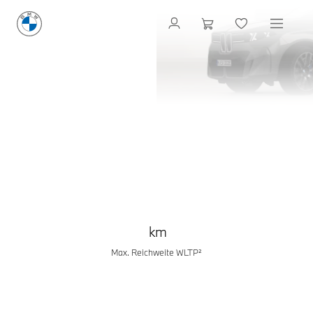
DER NEUE
BMW iX5
GESCHAFFEN, UM VORAUSZUGEHEN.
Informiert bleiben
BESTELLBAR AB 8. OKTOBER 2026.
km
Max. Reichweite WLTP²