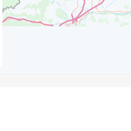
Kaufen
B
Konfigurieren & Preise
BM