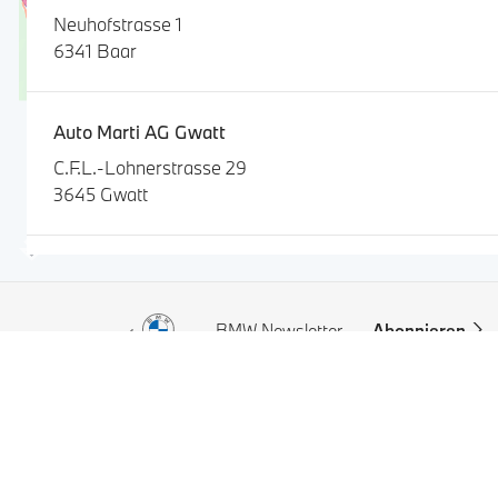
Neuhofstrasse 1
6341 Baar
Auto Marti AG Gwatt
C.F.L.-Lohnerstrasse 29
3645 Gwatt
Binelli Automobile AG Filiale Sihlbrugg
Sihlbruggstrasse 138
BMW Newsletter.
Abonnieren
6340 Sihlbrugg
Gerber Auto AG
Modelle
Kirchbergstrasse 140
3400 Burgdorf
BMW X Modelle