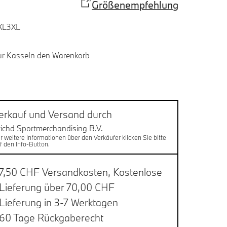
Größenempfehlung
XL
3XL
ur Kasse
In den Warenkorb
ßnoten
sand
erkauf und Versand durch
tichd Sportmerchandising B.V.
r weitere Informationen über den Verkäufer klicken Sie bitte
f den Info-Button.
7,50 CHF Versandkosten,
Kostenlose
Lieferung über 70,00 CHF
Lieferung in 3-7 Werktagen
60 Tage Rückgaberecht