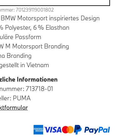
nummer: 701239119001802
 BMW Motorsport inspiriertes Design
% Polyester, 6 % Elasthan
uläre Passform
 M Motorsport Branding
a Branding
estellt in Vietnam
zliche Informationen
elnummer: 713718-01
eller: PUMA
ktformular
Zahlu