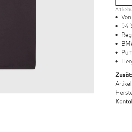
Artikel
Von
94 
Reg
BMW
Pum
Herg
Zusät
Artik
Herst
Konta