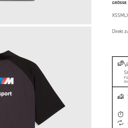
GRÖSSE
XS
S
M
L
Direkt z
Fu
Ver
V
S
Fü
au