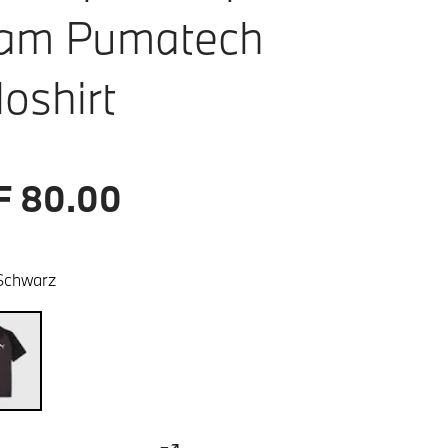
am Pumatech
loshirt
F 80.00
Schwarz