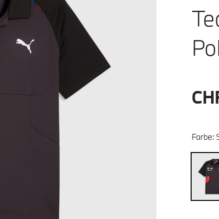
Te
Po
CH
Farbe: