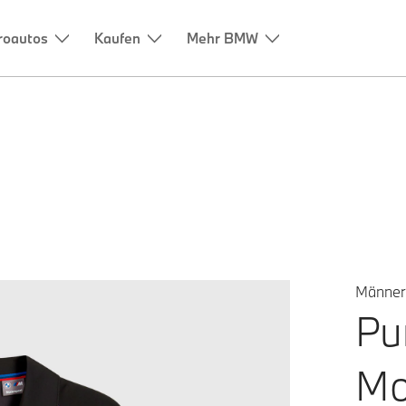
Männer
P
Mo