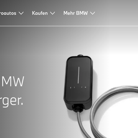
roautos
Kaufen
Mehr BMW
 BMW
rger.