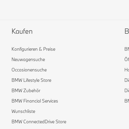
Kaufen
B
Konfigurieren & Preise
BM
Neuwagensuche
Öf
Occasionensuche
H
BMW Lifestyle Store
Di
BMW Zubehör
Di
BMW Financial Services
BM
Wunschliste
BMW ConnectedDrive Store