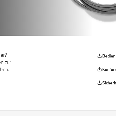
ger?
Bedien
en zur
aben.
Konfor
Sicherh