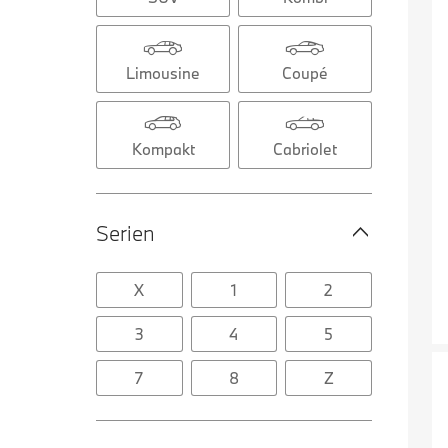
Limousine
Coupé
Kompakt
Cabriolet
Serien
X
1
2
3
4
5
7
8
Z