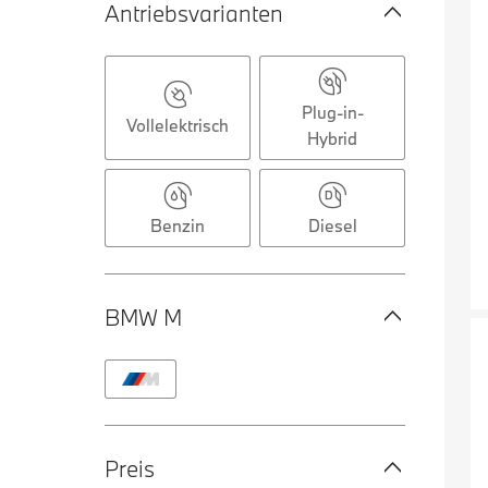
Antriebsvarianten
Plug-in-
Vollelektrisch
Hybrid
Benzin
Diesel
BMW M
Preis