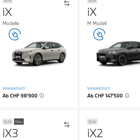
SUV
SUV
iX
iX
Modelle
M Modell
Vollelektrisch
Vollelektrisch
Ab CHF 98’900
Ab CHF 147’500
SUV
Neu
SUV
iX3
iX2