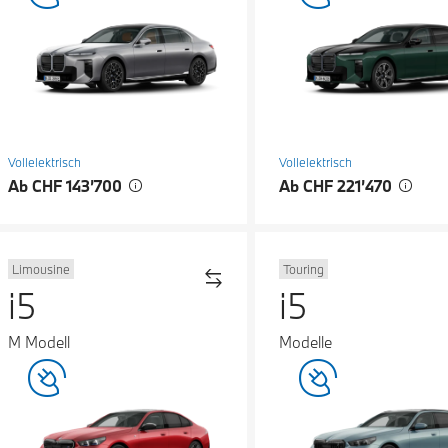
Vollelektrisch
Vollelektrisch
Ab CHF 143’700
Ab CHF 221’470
Limousine
Touring
i5
i5
M Modell
Modelle