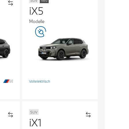
SUV
Neu
iX5
Modelle
Vollelektrisch
SUV
iX1