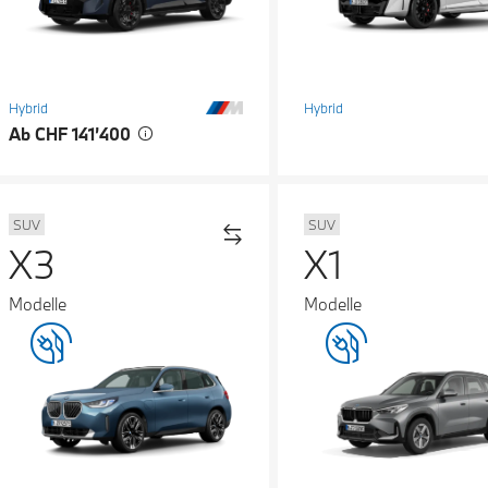
Hybrid
Hybrid
Ab CHF 141’400
SUV
SUV
X3
X1
Modelle
Modelle