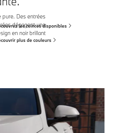
ante.
 pure. Des entrées
librées dégagent une
couvrez les teintes disponibles
sign en noir brillant
couvrir plus de couleurs