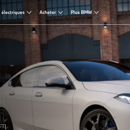
 électriques
rtement dynamique
Acheter
Leasing & financement
Plus BMW
Conseils & serv