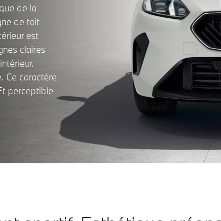
ique de la
ne de toit
érieur est
gnes claires
ntérieur.
e. Ce caractère
Et perceptible