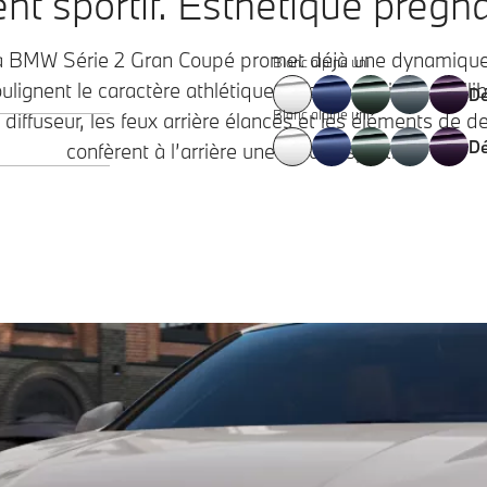
nt sportif. Esthétique prégn
la BMW Série 2 Gran Coupé promet déjà une dynamique
Blanc alpine uni
soulignent le caractère athlétique. Les proportions équi
Dé
Blanc alpine uni
 diffuseur, les feux arrière élancés et les éléments de de
Dé
confèrent à l’arrière une touche sportive.