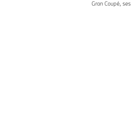
Gran Coupé, ses 
Modèles
Essence • Diesel
Modèles M
Essence