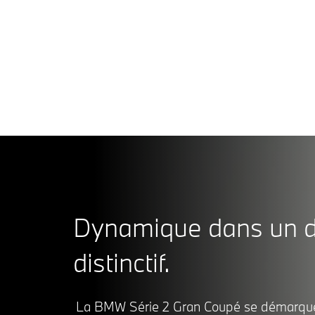
BM
Pui
220
12
Gra
¹ Se 
Cou
Dynamique dans un d
distinctif.
La BMW Série 2 Gran Coupé se démarqu