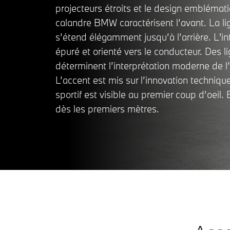
projecteurs étroits et le design emblémat
calandre BMW caractérisent l’avant. La lig
s’étend élégamment jusqu’à l’arrière. L'int
épuré et orienté vers le conducteur. Des li
déterminent l’interprétation moderne de l’i
L’accent est mis sur l’innovation techniqu
sportif est visible au premier coup d’oeil. 
dès les premiers mètres.