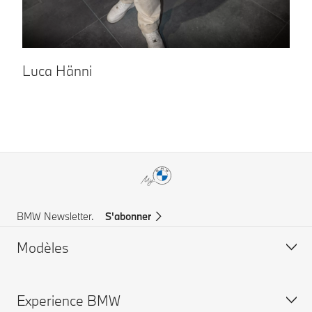
Luca Hänni
A
BMW Newsletter.
S'abonner
Modèles
Experience BMW
BMW X Series