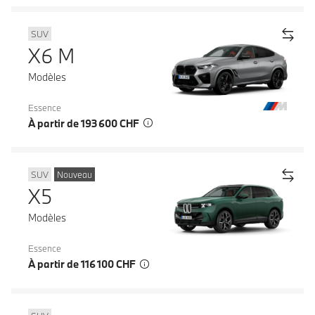
SUV
X6 M
Modèles
Essence
À partir de 193 600 CHF
SUV
Nouveau
X5
Modèles
Essence
À partir de 116 100 CHF