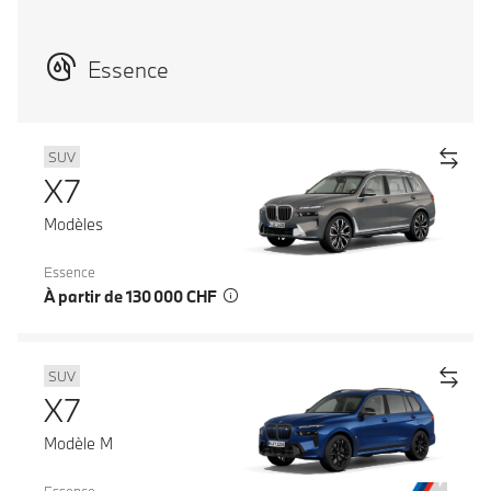
Essence
SUV
X7
Modèles
Essence
À partir de 130 000 CHF
SUV
X7
Modèle M