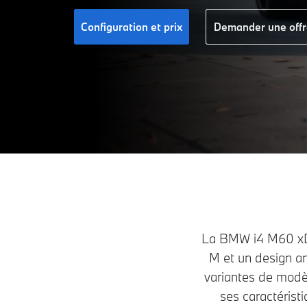
Configuration et prix
Demander une offr
La BMW i4 M60 xDri
M et un design a
variantes de modè
ses caractérist