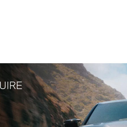
1
nce
0-100 km/h
Vmax
Autonomie
W (601 ch)
3,7 s
225 km/h
434–551 km
Ajouter à la comparaison
téristiques techniques
UIRE