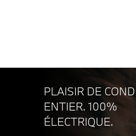
BMW
Puissa
i4
442 k
M60
xDrive
Carac
Gran
Coupé
PLAISIR DE COND
ENTIER. 100%
ÉLECTRIQUE.