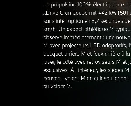
La propulsion 100% électrique de 
xDrive Gran Coupé mit 442 kW (601 c
sans interruption en 3,7 secondes de
km/h. Un aspect athlétique M typiqu
observe immédiatement : une nouvel
M avec projecteurs LED adaptatifs, l’
becquet arrière M et feux arrière à la
Intérieur
laser, le côté avec rétroviseurs M et 
exclusives. À l’intérieur, les sièges M 
Vue Nocturne
nouveau volant M en cuir soulignent 
au volant M.
Pivoter faire la gauche
Pivoter vers la droite