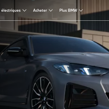
 électriques
sign
Autonomie et recharge
Acheter
Technologies
Plus BMW
Leasing & finan
.