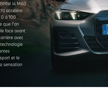
la BMW i4 M60
h) accélère
 0 à 100
e que l’on
le face avant
arrière avec
 technologie
jantes
sport et le
la sensation