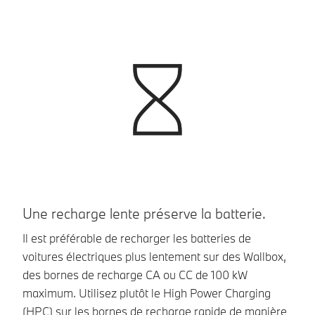
Une recharge lente préserve la batterie.
R
Il est préférable de recharger les batteries de
Re
voitures électriques plus lentement sur des Wallbox,
lo
des bornes de recharge CA ou CC de 100 kW
Lo
maximum. Utilisez plutôt le High Power Charging
fa
(HPC) sur les bornes de recharge rapide de manière
de