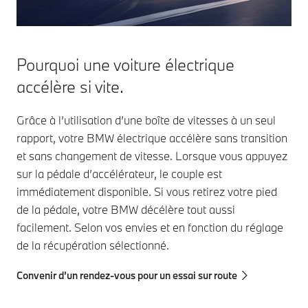
Comme ils
supérieur à celui
magnétisent le
d’un moteur à
rotor avec de
combustion. Les
l’électricité, ils
voitures électriques
Pourquoi une voiture électrique
fonctionnent
BMW utilisent
de manière
accélère si vite.
souvent les
optimale en
moteurs
termes
synchrones à
Grâce à l’utilisation d’une boîte de vitesses à un seul
d’efficacité ou
excitation électrique
rapport, votre BMW électrique accélère sans transition
de puissance,
(SSM)
selon la
et sans changement de vitesse. Lorsque vous appuyez
particulièrement
situation.
sur la pédale d’accélérateur, le couple est
efficaces.
immédiatement disponible. Si vous retirez votre pied
de la pédale, votre BMW décélère tout aussi
facilement. Selon vos envies et en fonction du réglage
de la récupération sélectionné.
Convenir d’un rendez-vous pour un essai sur route