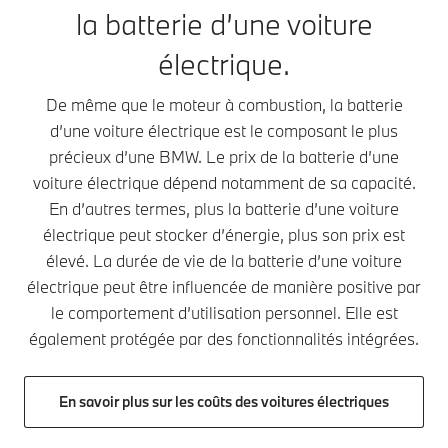
portable. Mais
compose
la batterie d’une voiture
poids. La
elle est
d’une
batterie d’u
beaucoup plus
multitude de
électrique.
voiture
grande, plus
cellules de
électrique p
puissante et
batterie.
De même que le moteur à combustion, la batterie
peser
plus durable.
Celles-ci
plusieurs
d’une voiture électrique est le composant le plus
Une gestion
absorbent de
centaines d
précieux d’une BMW. Le prix de la batterie d’une
intelligente de
l’électricité via
kilos.
la chaleur
voiture électrique dépend notamment de sa capacité.
la borne de
L’améliorati
permet à la
recharge et la
En d’autres termes, plus la batterie d’une voiture
continue de 
batterie d’une
transmettent
électrique peut stocker d’énergie, plus son prix est
technologie 
voiture
au moteur
l’augmentat
élevé. La durée de vie de la batterie d’une voiture
électrique
électrique La
de la densit
électrique peut être influencée de manière positive par
d’atteindre sa
quantité
énergétique
température de
le comportement d’utilisation personnel. Elle est
d’énergie en
permettent
fonctionnement
kilowattheures
également protégée par des fonctionnalités intégrées.
d’étendre
optimale.
(kWh) qu’une
l’autonomie
D’une part,
batterie de
sans alourdi
cela la protège
voiture
En savoir plus sur les coûts des voitures électriques
la batterie 
des
électrique
la voiture
températures
peut stocker