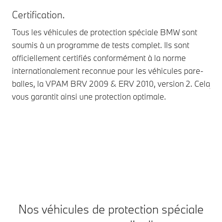
Certification.
Ha
Tous les véhicules de protection spéciale BMW sont
La 
soumis à un programme de tests complet. Ils sont
pro
officiellement certifiés conformément à la norme
hau
internationalement reconnue pour les véhicules pare-
AK-
balles, la VPAM BRV 2009 & ERV 2010, version 2. Cela
jus
vous garantit ainsi une protection optimale.
une
sup
ren
con
gre
Nos véhicules de protection spéciale