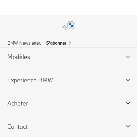
BMW Newsletter.
S'abonner
Modèles
Experience BMW
BMW X Series
BMW 8 series
Acheter
BMW 7 series
Carrière
BMW 5 series
BMW Group
Contact
BMW 4 series
Configuration & Prix