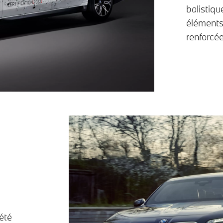
balistiqu
éléments
renforcé
été