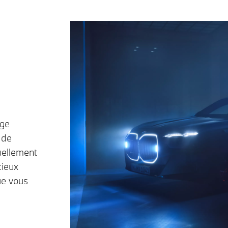
age
 de
suellement
cieux
ue vous