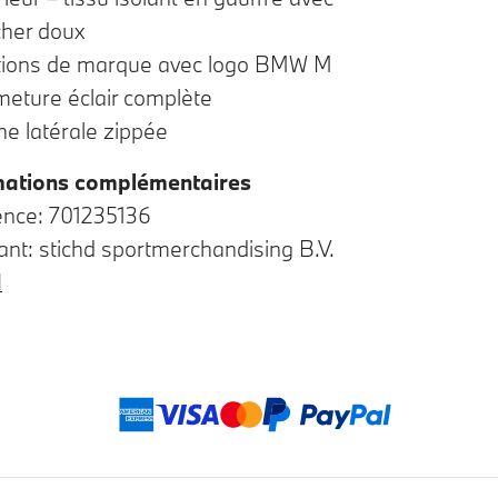
cher doux
itions de marque avec logo BMW M
meture éclair complète
e latérale zippée
mations complémentaires
ence: 701235136
ant: stichd sportmerchandising B.V.
l
Modes