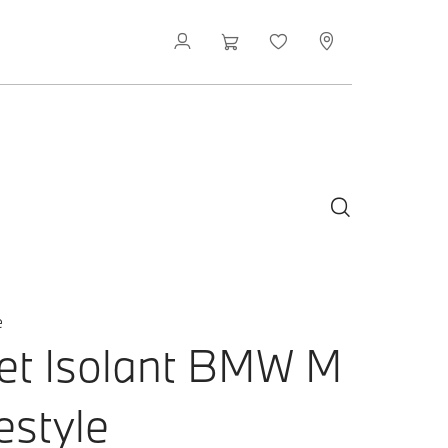
e
let Isolant BMW M
estyle