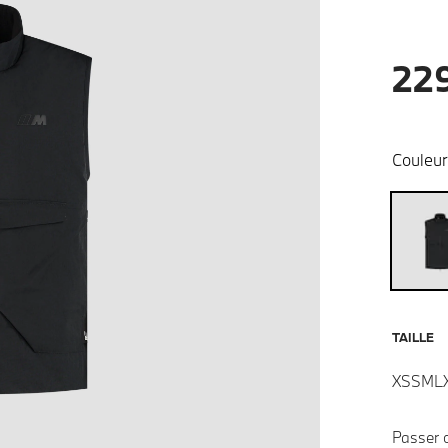
22
Couleur
TAILLE
XS
S
M
L
Passer