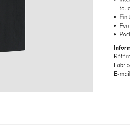
tou
Fin
Fer
Poch
Infor
Référ
Fabric
E-mai