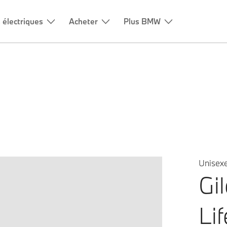
Unisex
Gi
Lif