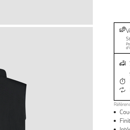
Not
Livr
V
S
Po
d'
Référen
Cou
Fini
Inté