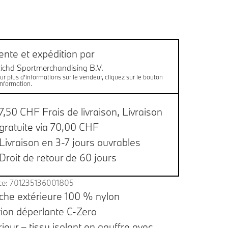
es de bas de page
aison
ente et expédition par
tichd Sportmerchandising B.V.
ur plus d'informations sur le vendeur, cliquez sur le bouton
information.
7,50 CHF Frais de livraison,
Livraison
gratuite via 70,00 CHF
Livraison en 3-7 jours ouvrables
Droit de retour de 60 jours
ce: 701235136001805
che extérieure 100 % nylon
tion déperlante C-Zero
rieur – tissu isolant en gauffre avec