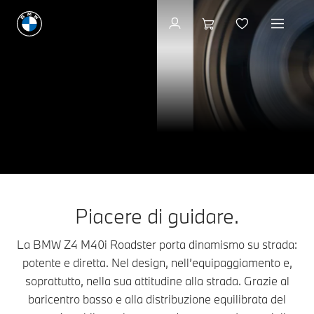
BMW Z4 M40i
Z4
THE
Roadster.
Veicoli disponibili
Piacere di guidare.
La BMW Z4 M40i Roadster porta dinamismo su strada:
potente e diretta. Nel design, nell’equipaggiamento e,
soprattutto, nella sua attitudine alla strada. Grazie al
baricentro basso e alla distribuzione equilibrata del