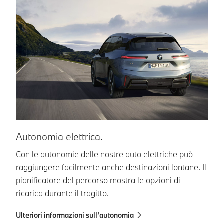
Autonomia elettrica.
A
Con le autonomie delle nostre auto elettriche può
Gu
raggiungere facilmente anche destinazioni lontane. Il
li
pianificatore del percorso mostra le opzioni di
el
ricarica durante il tragitto.
di
Ulteriori informazioni sull’autonomia
Ul