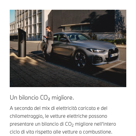
Un bilancio CO₂ migliore.
Am
A seconda del mix di elettricità caricata e del
Sv
chilometraggio, le vetture elettriche possono
ma
presentare un bilancio di CO
migliore nell'intero
ve
2
ciclo di vita rispetto alle vetture a combustione.
pr