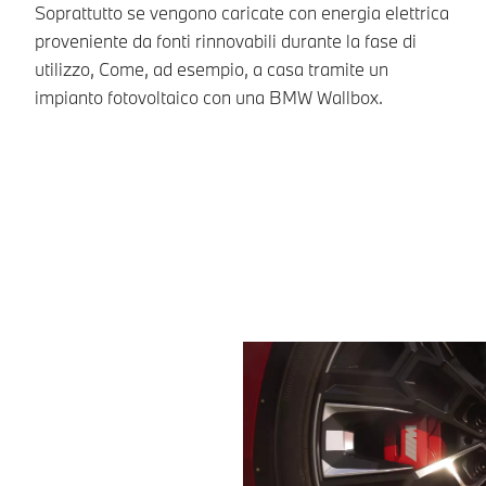
Soprattutto se vengono caricate con energia elettrica
re
proveniente da fonti rinnovabili durante la fase di
pr
utilizzo, Come, ad esempio, a casa tramite un
au
impianto fotovoltaico con una BMW Wallbox.
la
so
ba
ma