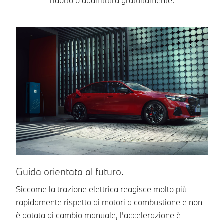
ridotto o addirittura gratuitamente.
R
Guida orientata al futuro.
I 
Siccome la trazione elettrica reagisce molto più
ac
rapidamente rispetto ai motori a combustione e non
pi
è dotata di cambio manuale, l'accelerazione è