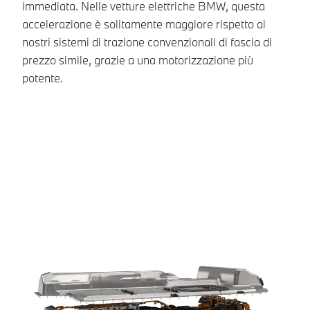
ol
immediata. Nelle vetture elettriche BMW, questa
Di
accelerazione è solitamente maggiore rispetto ai
pe
nostri sistemi di trazione convenzionali di fascia di
au
prezzo simile, grazie a una motorizzazione più
il
potente.
sp
co
ne
Ma