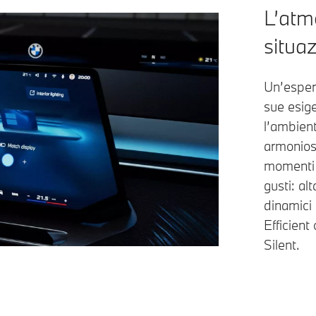
L’atm
situa
Un’esperi
sue esig
l’ambien
armoniosa
momenti d
gusti: al
dinamici 
Efficient
Silent.