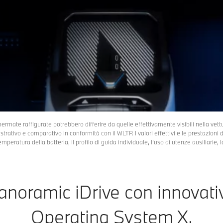
ermate raffigurate potrebbero differire da quelle effettivamente visibili nella vett
strativo e comparativo in conformità con il WLTP. I valori effettivi e le prestazioni
emperatura della batteria, il profilo di guida individuale, l’uso di utenze ausiliarie
noramic iDrive con innovat
Operating System X.