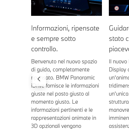
Informazioni, ripensate
Guidar
e sempre sotto
stato c
controllo.
piacev
Benvenuto nel nuovo spazio
Il nuov
di guida, completamente
Display 
ripensato. BMW Panoramic
un’anim
iDrive fornisce le informazioni
tridimen
giuste nel posto giusto al
un’unica
momento giusto. Le
struttura
informazioni pertinenti e le
manovre 
rappresentazioni animate in
imminent
3D opzionali vengono
assisten