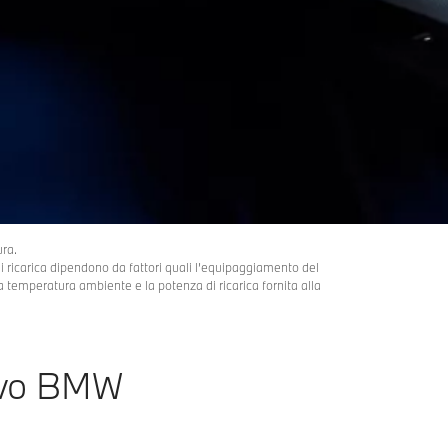
ura.
 di ricarica dipendono da fattori quali l’equipaggiamento del
, la temperatura ambiente e la potenza di ricarica fornita alla
ivo BMW