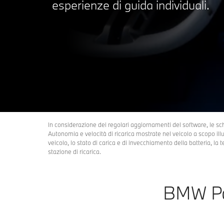
esperienze di guida individuali.
In considerazione dei regolari aggiornamenti del software, le sch
Autonomia e velocità di ricarica mostrate nel veicolo a scopo illu
veicolo, lo stato di carica e di invecchiamento della batteria, la t
stazione di ricarica.
BMW Pa