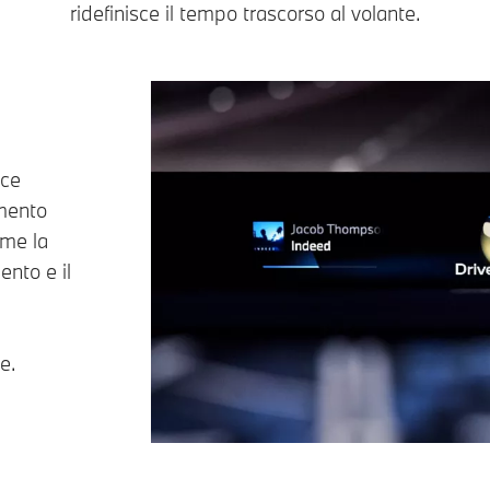
ridefinisce il tempo trascorso al volante.
sce
mento
ome la
ento e il
e.