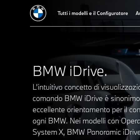
BMW iDrive
Cosa le offre
Tutti i modelli e il Configuratore
BMW Operating System
Domand
A
BMW iDrive.
L’intuitivo concetto di visualizzaz
comando BMW iDrive è sinonimo
eccellente orientamento per il co
ogni BMW. Nei modelli con Opera
System X, BMW Panoramic iDrive