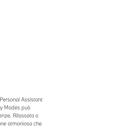
 Personal Assistant
 My Modes può
enze. Rilassata o
ione armoniosa che