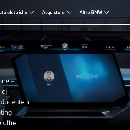
e frequenti
uto elettriche
Altri servizi digitali
Acquistare
Altro BMW
ione e
 di
nducente in
ting
 offre