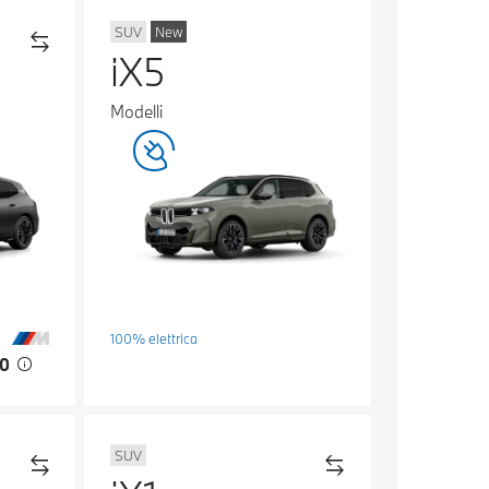
SUV
New
iX5
Modelli
100% elettrica
00
SUV