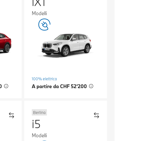
iX1
Modelli
100% elettrica
00
A partire da CHF 52’200
Berlina
i5
Modelli