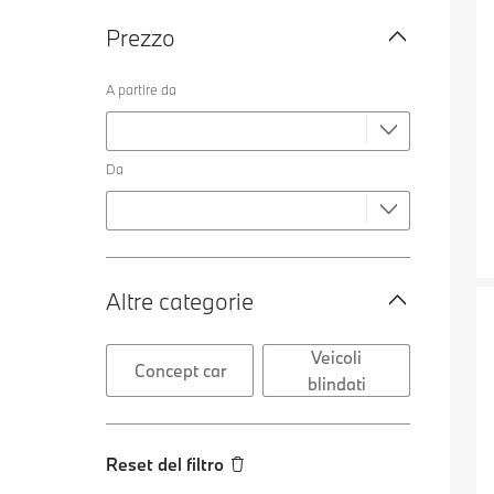
Prezzo
A partire da
Da
Altre categorie
Veicoli
Concept car
blindati
Reset del filtro