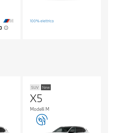
100% elettrica
00
SUV
New
X5
Modelli M