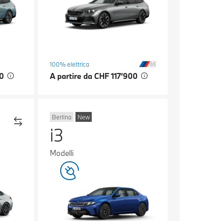
100% elettrica
00
A partire da CHF 117’900
Berlina
New
i3
Modelli