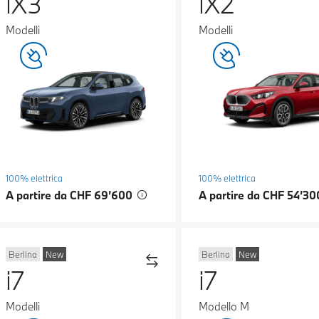
iX3
iX2
Modelli
Modelli
100% elettrica
100% elettrica
A partire da CHF 69’600
A partire da CHF 54’3
Berlina
New
Berlina
New
i7
i7
Modelli
Modello M