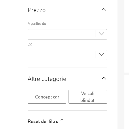
Prezzo
A partire da
Da
Altre categorie
Veicoli
Concept car
blindati
Reset del filtro