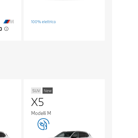
100% elettrica
00
SUV
New
X5
Modelli M