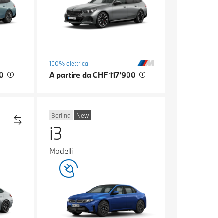
100% elettrica
00
A partire da CHF 117’900
Berlina
New
i3
Modelli