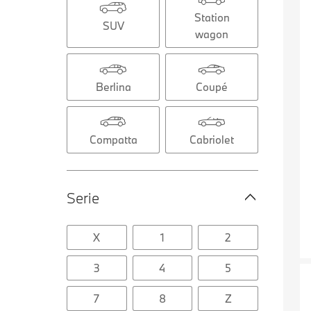
Station
SUV
wagon
Berlina
Coupé
Compatta
Cabriolet
Serie
X
1
2
3
4
5
7
8
Z