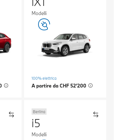
iX1
Modelli
100% elettrica
00
A partire da CHF 52’200
Berlina
i5
Modelli