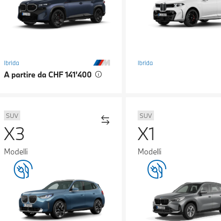
Ibrida
Ibrida
A partire da CHF 141’400
SUV
SUV
X3
X1
Modelli
Modelli