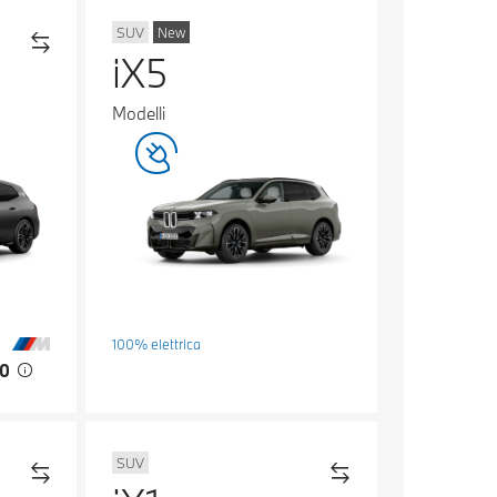
SUV
New
iX5
Modelli
100% elettrica
00
SUV