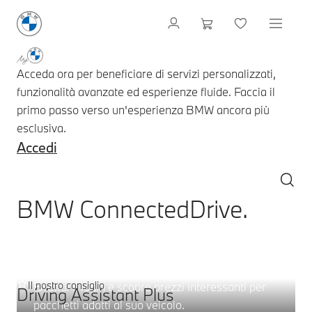
Acceda ora per beneficiare di servizi personalizzati,
funzionalità avanzate ed esperienze fluide. Faccia il
primo passo verso un'esperienza BMW ancora più
esclusiva.
Accedi
BMW ConnectedDrive.
Gamma di servizi – selezioni:
Pacchetti digitali.
Il nostro consiglio
Effettui il login e scopra prezzi interessanti per
Driving Assistant Plus
pacchetti adatti al suo veicolo.