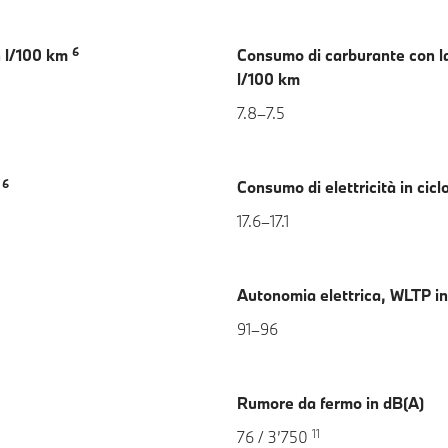
6
n l/100 km
Consumo di carburante con l
l/100 km
7.8–7.5
6
m
Consumo di elettricità in ci
17.6–17.1
Autonomia elettrica, WLTP i
91–96
Rumore da fermo in dB(A)
11
76 / 3’750