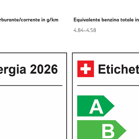
arburante/corrente in g/km
Equivalente benzina totale i
4.84–4.58