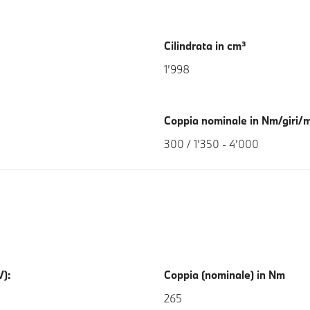
Cilindrata in cm³
1’998
Coppia nominale in Nm/giri/
300 / 1’350 - 4’000
V):
Coppia (nominale) in Nm
265