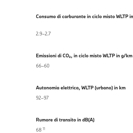
Consumo di carburante in ciclo misto WLTP i
2.9–2.7
Emissioni di CO₂, in ciclo misto WLTP in g/k
66–60
Autonomia elettrica, WLTP (urbano) in km
92–97
Rumore di transito in dB(A)
11
68