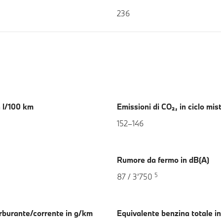
236
n l/100 km
Emissioni di CO₂, in ciclo mi
152–146
Rumore da fermo in dB(A)
5
87 / 3’750
arburante/corrente in g/km
Equivalente benzina totale i