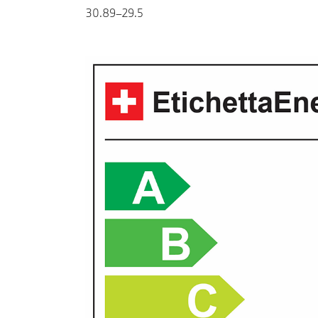
30.89–29.5