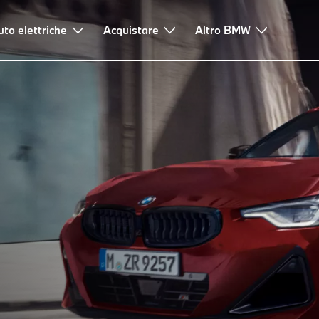
uto elettriche
Acquistare
Altro BMW