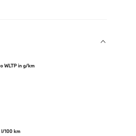
sto WLTP in g/km
n l/100 km