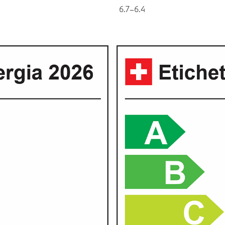
6.7–6.4
-