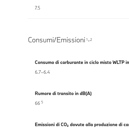
7.5
Consumi/Emissioni
1
2
,
Consumo di carburante in ciclo misto WLTP i
6.7–6.4
Rumore di transito in dB(A)
5
66
Emissioni di CO₂ dovute alla produzione di c