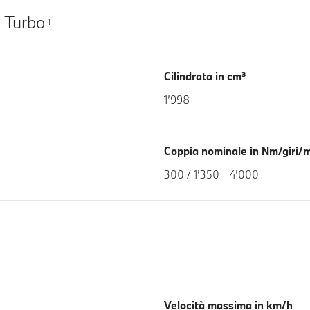
 Turbo
1
Cilindrata in cm³
1’998
Coppia nominale in Nm/giri/
300 / 1’350 - 4’000
Velocità massima in km/h