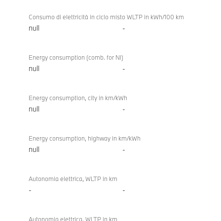
Consumo di elettricità in ciclo misto WLTP in kWh/100 km
null
-
Energy consumption (comb. for NI)
null
-
Energy consumption, city in km/kWh
null
-
Energy consumption, highway in km/kWh
null
-
Autonomia elettrica, WLTP in km
-
-
Autonomia elettrica, WLTP in km