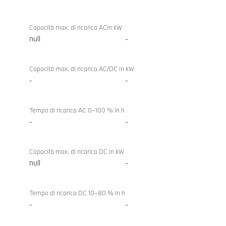
voltaggio/da
Touring
48
Capacità max. di ricarica ACin kW
Volt,
null
-
ricarica
Capacità max. di ricarica AC/DC in kW
-
-
Tempo di ricarica AC 0–100 % in h
-
-
Capacità max. di ricarica DC in kW
null
-
Tempo di ricarica DC 10–80 % in h
-
-