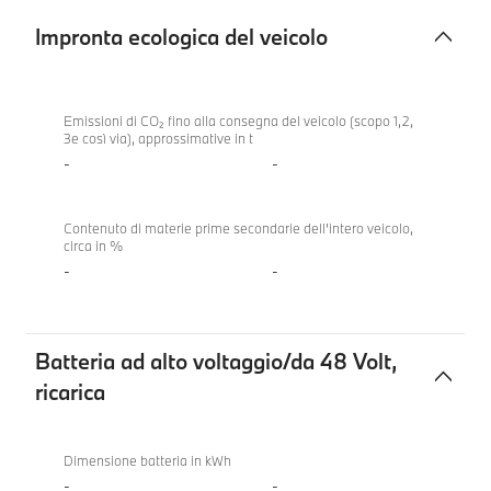
Impronta ecologica del veicolo
Impronta
BMW
ecologica
330i
Emissioni di CO₂ fino alla consegna del veicolo (scopo 1,2,
3e così via), approssimative in t
del
xDrive
-
-
veicolo
Touring
Contenuto di materie prime secondarie dell'intero veicolo,
circa in %
-
-
Batteria ad alto voltaggio/da 48 Volt,
ricarica
Batteria
BMW
ad
330i
Dimensione batteria in kWh
alto
xDrive
-
-