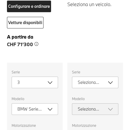
Seleziona un veicolo.
Configurare e ordinare
Vetture disponibili
A partire da
CHF 71’300
Seleziona
Seleziona
Serie
Serie
un
un
veicolo.
veicolo.
3
Seleziona
serie
Modello
Modello
BMW Serie 3
Seleziona
Touring
modello
Motorizzazione
Motorizzazione