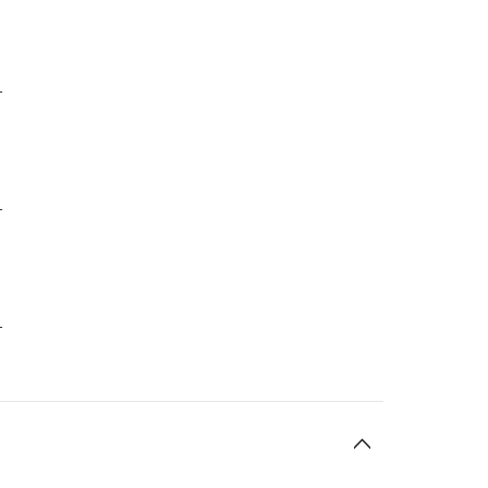
-
-
-