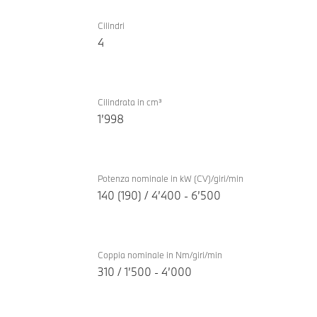
Motore
BMW
a
Cilindri
530e
4
combustione
Touring
TwinPower
Turbo
Cilindrata in cm³
1’998
Potenza nominale in kW (CV)/giri/min
140 (190) / 4’400 - 6’500
Coppia nominale in Nm/giri/min
310 / 1’500 - 4’000