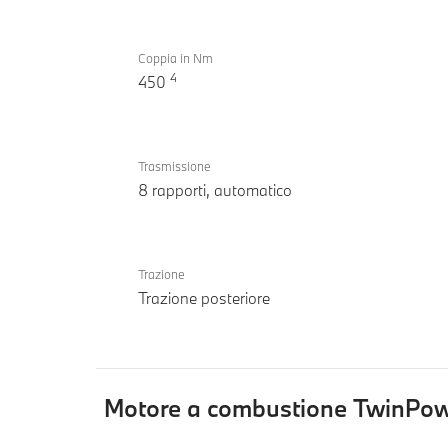
Coppia in Nm
4
450
Trasmissione
8 rapporti, automatico
Trazione
Trazione posteriore
Motore a combustione TwinPo