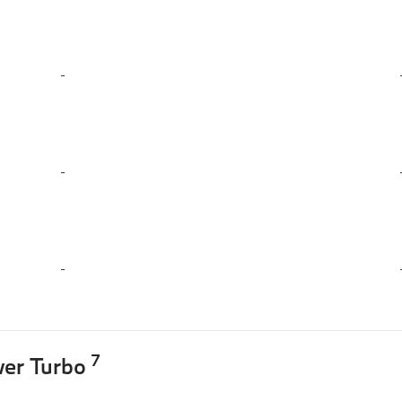
-
-
-
7
wer Turbo