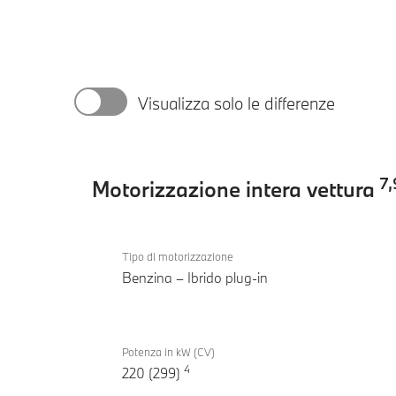
Visualizza solo le differenze
7
,
Motorizzazione intera vettura
Motorizzazione
BMW
intera
Tipo di motorizzazione
530e
Benzina – Ibrido plug-in
vettura
Touring
Potenza in kW (CV)
4
220 (299)