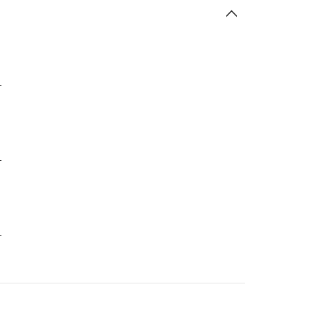
-
-
-