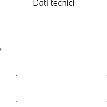
Dati tecnici
9
-
-