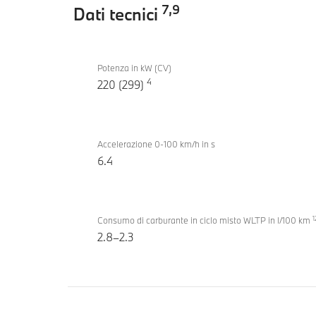
7
,
9
Dati tecnici
Dati
BMW
tecnici
Potenza in kW (CV)
530e
4
220 (299)
Touring
Accelerazione 0-100 km/h in s
6.4
1
Consumo di carburante in ciclo misto WLTP in l/100 km
2.8–2.3