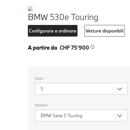
BMW 530e Touring
Configurare e ordinare
Vetture disponibili
A partire da
CHF 75’900
Seleziona
Serie
un
veicolo.
5
Modello
BMW Serie 5 Touring