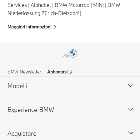
Services | Alphabet | BMW Motorrad | MINI | BMW
Niederlassung Zürich-Dielsdorf |
Maggiori informazioni
BMW Newsletter.
Abbonarsi
Modelli
Experience BMW
BMW X Series
BMW 8 series
Acquistare
BMW 7 series
Carriera