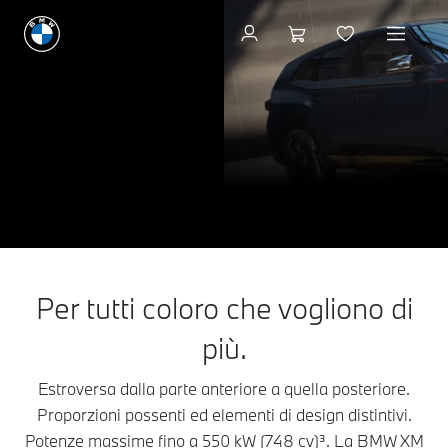
Configurazione & Prezzi
I nuovi Modelli BMW
XM
THE NEW
XM.
Configurazione & Prezzi
Richieda un’offerta
Per tutti coloro che vogliono di
più.
Estroversa dalla parte anteriore a quella posteriore.
Proporzioni possenti ed elementi di design distintivi.
Potenze massime fino a 550 kW (748 cv)³. La BMW XM