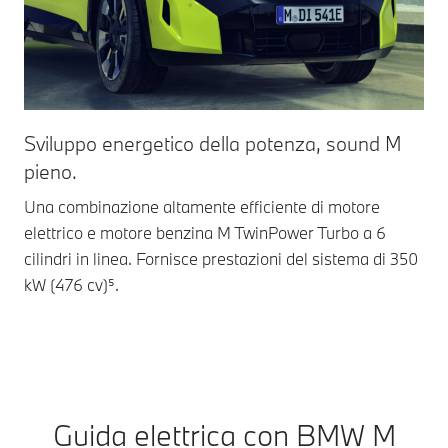
Sviluppo energetico della potenza, sound M
No
pieno.
L’a
un’
Una combinazione altamente efficiente di motore
nel
elettrico e motore benzina M TwinPower Turbo a 6
com
cilindri in linea. Fornisce prestazioni del sistema di 350
pre
kW (476 cv)⁵.
gui
Guida elettrica con BMW M