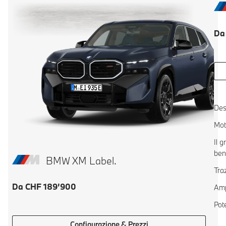
Da
Des
Mot
Il 
ben
BMW XM Label.
Tra
Da CHF 189’900
Amp
Pot
Configurazione & Prezzi