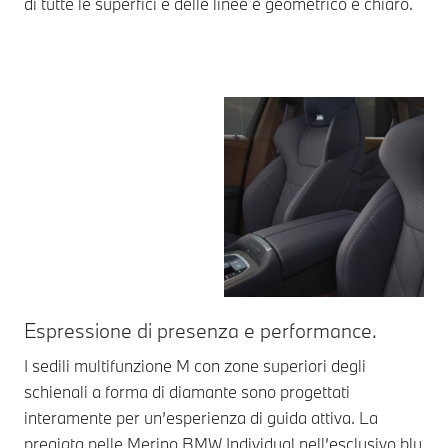
di tutte le superfici e delle linee è geometrico e chiaro.
Espressione di presenza e performance.
At
I sedili multifunzione M con zone superiori degli
Nel
schienali a forma di diamante sono progettati
rel
interamente per un’esperienza di guida attiva. La
mot
pregiata pelle Merino BMW Individual nell’esclusivo blu
cuc