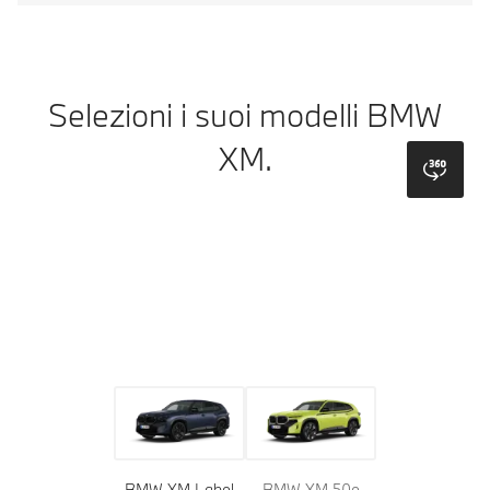
Selezioni i suoi modelli BMW
XM.
bmw
Modelli
Colori
Rivestimenti
BMW XM Label
BMW XM 50e