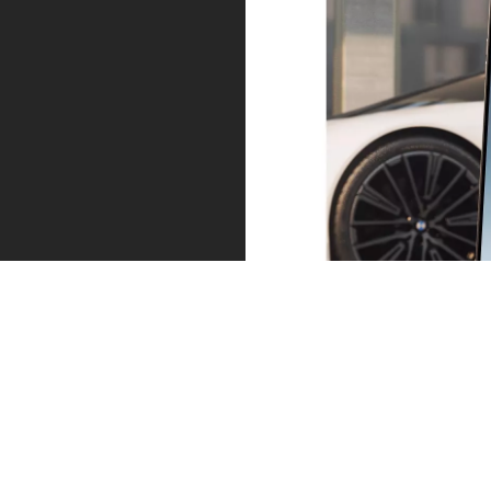
Service, proprio quando serve.
Sempre un passo avanti rispetto agli altri. È ora di fare
il tagliando o vede gli pneumatici consumati? La
contattiamo in tempo utile. Per fissare direttamente un
appuntamento è sufficiente inviare un messaggio
tramite la My BMW App. E può continuare il suo
viaggio in tutta tranquillità.
Scopra di più