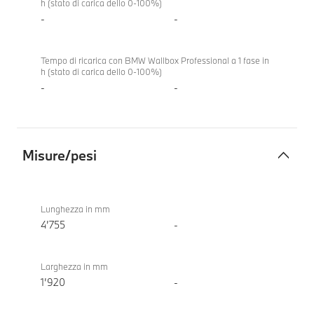
h (stato di carica dello 0-100%)
-
-
Tempo di ricarica con BMW Wallbox Professional a 1 fase in
h (stato di carica dello 0-100%)
-
-
Misure/pesi
Misure/pesi
BMW
X3 20
Lunghezza in mm
xDrive
4’755
-
Larghezza in mm
1’920
-