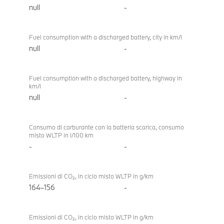
null
-
Fuel consumption with a discharged battery, city in km/l
null
-
Fuel consumption with a discharged battery, highway in
km/l
null
-
Consumo di carburante con la batteria scarica, consumo
misto WLTP in l/100 km
-
-
Emissioni di CO₂, in ciclo misto WLTP in g/km
164–156
-
Emissioni di CO₂, in ciclo misto WLTP in g/km