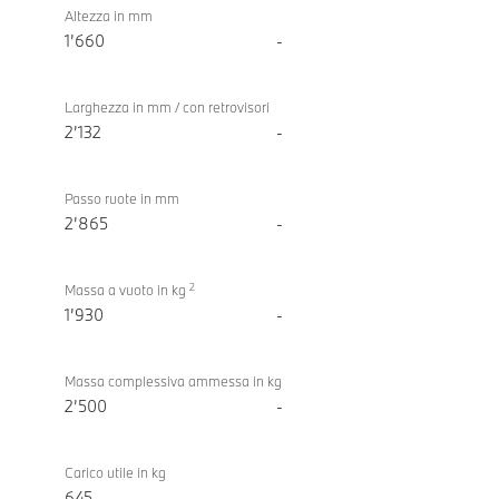
Altezza in mm
1’660
-
Larghezza in mm / con retrovisori
2’132
-
Passo ruote in mm
2’865
-
2
Massa a vuoto in kg
1’930
-
Massa complessiva ammessa in kg
2’500
-
Carico utile in kg
645
-