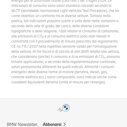
energia per le automobili nuove (OEE-AAT) del 5 luglio 2024. Le
indicazioni di consumo sono valori standard calcolati secondo la
WLTP (Worldwide Harmonized Light Vehicles Test Procedure), che ha
come obiettivo un confronto tra le diverse vetture. Tuttavia nella
pratica, tali indicazioni possono subire a volte delle nette variazioni a
seconda dello stile di guida, del carico, delle diverse condizioni
topografiche o della stagione. I dati relativi al consumo di carburante,
alle emissioni di CO₂ e al consumo elettrico sono stati rilevati in
conformità con il procedimento di misura prescritto dal regolamento
CE no 715 / 2007 nella rispettiva versione valida per l’omologazione
della vettura. Ai fini fiscali e di calcolo di altri diritti relativi alla vettura,
che considerano (anche) il consumo e /o le emissioni di CO₂, possono
trovare applicazione, a seconda della regolamentazione cantonale,
valori parzialmente differenti da quelli indicati. Affiniché i consumi
energetici delle diverse forme di motore (benzina, diesel, gas,
corrente elettrica ecc.) siano comparabili, sono indicati anche come
cosiddetti equivalenti benzina (unità di misura per l’energia).
BMW Newsletter.
Abbonarsi