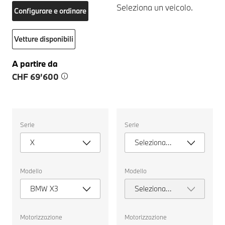
Seleziona un veicolo.
Configurare e ordinare
Vetture disponibili
A partire da
CHF 69’600
Seleziona
Seleziona
Serie
Serie
un
un
veicolo.
veicolo.
X
Seleziona
serie
Modello
Modello
BMW X3
Seleziona
modello
Motorizzazione
Motorizzazione