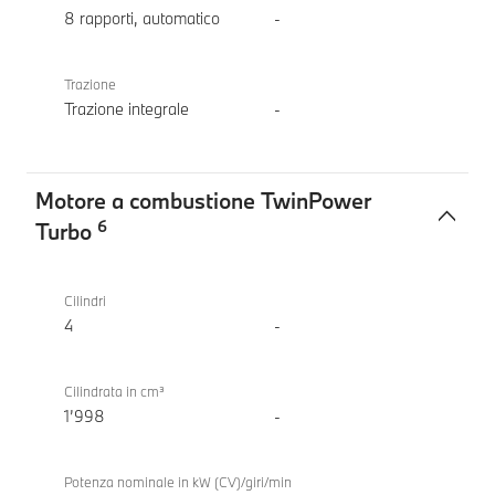
8 rapporti, automatico
-
Trazione
Trazione integrale
-
Motore a combustione TwinPower
6
Turbo
Motore
BMW
a
X3 20
Cilindri
combustione
xDrive
4
-
TwinPower
Turbo
Cilindrata in cm³
1’998
-
Potenza nominale in kW (CV)/giri/min