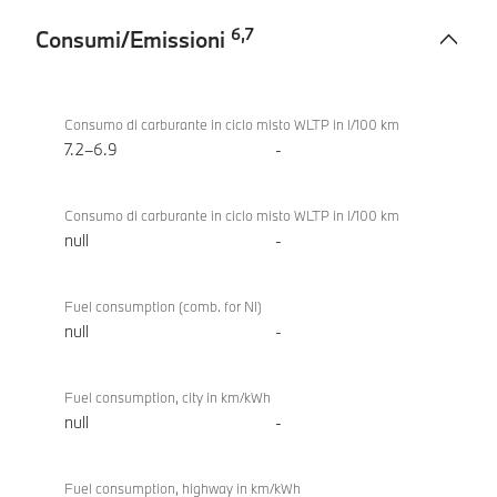
6
,
7
Consumi/Emissioni
Consumi/Emissioni
BMW
X3 20
Consumo di carburante in ciclo misto WLTP in l/100 km
xDrive
7.2–6.9
-
Consumo di carburante in ciclo misto WLTP in l/100 km
null
-
Fuel consumption (comb. for NI)
null
-
Fuel consumption, city in km/kWh
null
-
Fuel consumption, highway in km/kWh