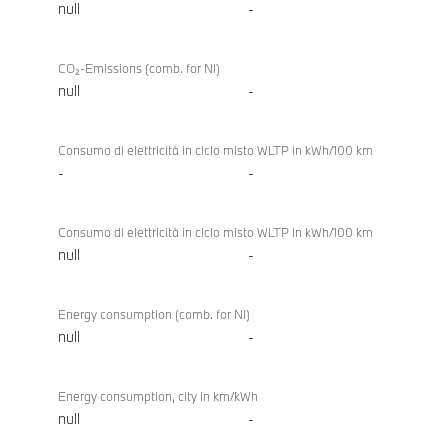
null
-
CO₂-Emissions (comb. for NI)
null
-
Consumo di elettricità in ciclo misto WLTP in kWh/100 km
-
-
Consumo di elettricità in ciclo misto WLTP in kWh/100 km
null
-
Energy consumption (comb. for NI)
null
-
Energy consumption, city in km/kWh
null
-