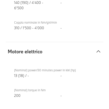
140 (190) / 4’400 -
-
6’500
Coppia nominale in Nm/giri/min
310 / 1’500 - 4’000
-
Motore elettrico
Motore
BMW
elettrico
X3 20
(Nominal) power/30 minutes power in kW (hp)
xDrive
13 (18) / -
-
(Nominal) torque in Nm
200
-