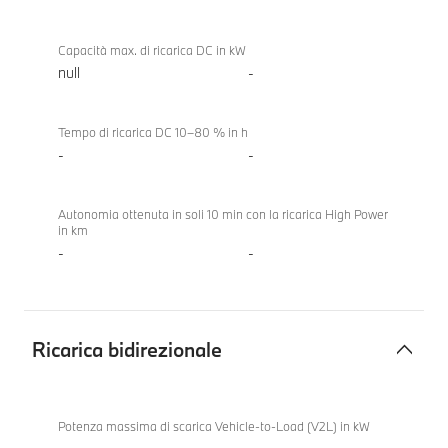
Capacità max. di ricarica DC in kW
null
-
Tempo di ricarica DC 10–80 % in h
-
-
Autonomia ottenuta in soli 10 min con la ricarica High Power
in km
-
-
Ricarica bidirezionale
Ricarica
BMW
bidirezionale
X3 20
Potenza massima di scarica Vehicle-to-Load (V2L) in kW