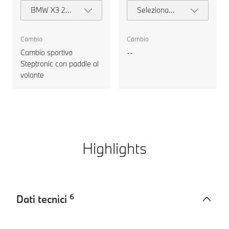
BMW X3 20
Seleziona
xDrive
motorizzazione
Cambio
Cambio
Cambio sportivo
--
Steptronic con paddle al
volante
Highlights
6
Dati tecnici
Dati
BMW