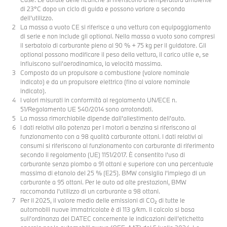
di 23°C dopo un ciclo di guida e possono variare a seconda
dell’utilizzo.
La massa a vuoto CE si riferisce a una vettura con equipaggiamento
di serie e non include gli optional. Nella massa a vuoto sono compresi
il serbatoio di carburante pieno al 90 % + 75 kg per il guidatore. Gli
optional possono modificare il peso della vettura, il carico utile e, se
influiscono sull’aerodinamica, la velocità massima.
Composto da un propulsore a combustione (valore nominale
indicato) e da un propulsore elettrico (fino al valore nominale
indicato).
I valori misurati in conformità al regolamento UN/ECE n.
51/Regolamento UE 540/2014 sono arrotondati.
La massa rimorchiabile dipende dall’allestimento dell’auto.
I dati relativi alla potenza per i motori a benzina si riferiscono al
funzionamento con a 98 qualità carburante ottani. I dati relativi ai
consumi si riferiscono al funzionamento con carburante di riferimento
secondo il regolamento (UE) 1151/2017. È consentito l’uso di
carburante senza piombo a 91 ottani e superiore con una percentuale
massima di etanolo del 25 % (E25). BMW consiglia l’impiego di un
carburante a 95 ottani. Per le auto ad alte prestazioni, BMW
raccomanda l'utilizzo di un carburante a 98 ottani.
Per il 2025, il valore medio delle emissioni di CO₂ di tutte le
automobili nuove immatricolate è di 113 g/km. Il calcolo si basa
sull’ordinanza del DATEC concernente le indicazioni dell’etichetta