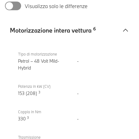
Visualizza solo le differenze
6
Motorizzazione intera vettura
Motorizzazione
BMW
intera
X3 20
Tipo di motorizzazione
vettura
xDrive
Petrol – 48 Volt Mild-
-
Hybrid
Potenza in kW (CV)
3
153 (208)
-
Coppia in Nm
3
330
-
Trasmissione