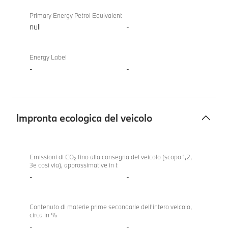
Primary Energy Petrol Equivalent
null
-
Energy Label
-
-
Impronta ecologica del veicolo
Impronta
BMW
ecologica
X3 20
Emissioni di CO₂ fino alla consegna del veicolo (scopo 1,2,
3e così via), approssimative in t
del
xDrive
-
-
veicolo
Contenuto di materie prime secondarie dell'intero veicolo,
circa in %
-
-