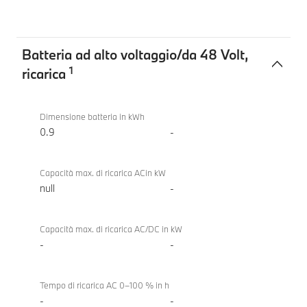
Batteria ad alto voltaggio/da 48 Volt,
1
ricarica
Batteria
BMW
ad
X3 20
Dimensione batteria in kWh
alto
xDrive
0.9
-
voltaggio/da
48
Capacità max. di ricarica ACin kW
Volt,
null
-
ricarica
Capacità max. di ricarica AC/DC in kW
-
-
Tempo di ricarica AC 0–100 % in h
-
-