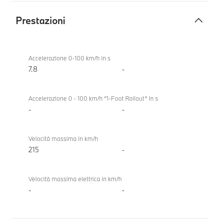
Prestazioni
Prestazioni
BMW
X3 20
Accelerazione 0-100 km/h in s
xDrive
7.8
-
Accelerazione 0 - 100 km/h “1-Foot Rollout“ in s
-
-
Velocità massima in km/h
215
-
Velocità massima elettrica in km/h
-
-