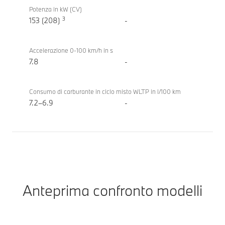
tecnici
X3 20
Potenza in kW (CV)
3
xDrive
153 (208)
-
Accelerazione 0-100 km/h in s
7.8
-
Consumo di carburante in ciclo misto WLTP in l/100 km
7.2–6.9
-
Anteprima confronto modelli