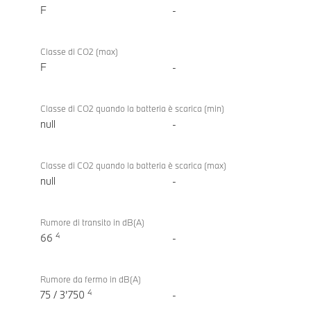
F
-
Classe di CO2 (max)
F
-
Classe di CO2 quando la batteria è scarica (min)
null
-
Classe di CO2 quando la batteria è scarica (max)
null
-
Rumore di transito in dB(A)
4
66
-
Rumore da fermo in dB(A)
4
75 / 3’750
-