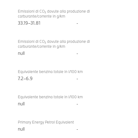
Emissioni di CO₂ dovute alla produzione di
carburante/corrente in g/km
33.19–31.81
-
Emissioni di CO₂ dovute alla produzione di
carburante/corrente in g/km
null
-
Equivalente benzina totale in l/100 km
7.2–6.9
-
Equivalente benzina totale in l/100 km
null
-
Primary Energy Petrol Equivalent
null
-