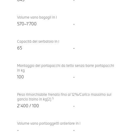
Volume vano bagagli in l
570–1’700
-
Capacità del serbatoio in l
65
-
Montaggio del portapacchi da tetto senza barre portapacchi
in kg
100
-
Peso rimorchiabile frenato fino al 12%/Carico massimo sul
5
gancio traino in kg[2]
2’400 / 100
-
Volume vano portaoggetti anteriore in l
-
-